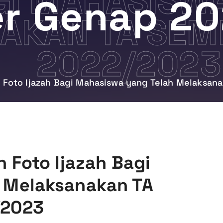
GI MAHASISW
r Genap 2
AKAN TA SEM
2022/2023
n Foto Ijazah Bagi Mahasiswa yang Telah Melaksa
 Foto Ijazah Bagi
 Melaksanakan TA
/2023