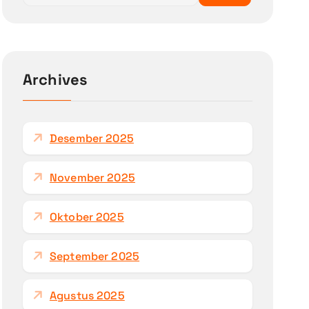
r
i
u
n
Archives
t
u
k
Desember 2025
:
November 2025
Oktober 2025
September 2025
Agustus 2025