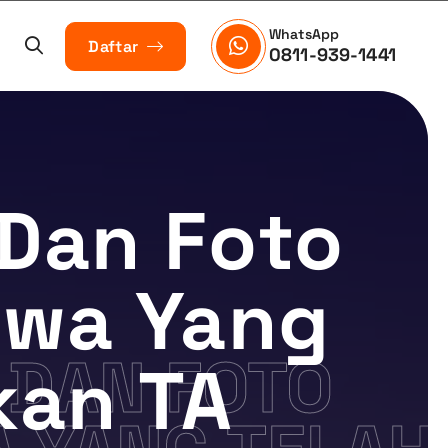
WhatsApp
Daftar
0811-939-1441
 Dan Foto
swa Yang
 DAN FOTO
kan TA