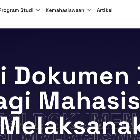
Program Studi
Kemahasiswaan
Artikel
si Dokumen
Bagi Mahasi
KASI DOKUMEN
 Melaksana