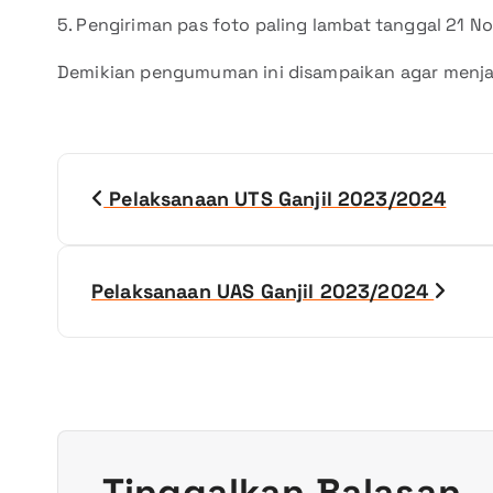
5. Pengiriman pas foto paling lambat tanggal 21 
Demikian pengumuman ini disampaikan agar menjad
N
Pelaksanaan UTS Ganjil 2023/2024
a
v
Pelaksanaan UAS Ganjil 2023/2024
i
g
a
Tinggalkan Balasan