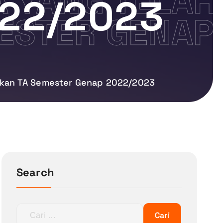
A YANG TELAH
022/2023
ESTER GENAP
nakan TA Semester Genap 2022/2023
Search
C
a