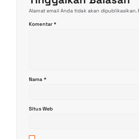
s
Alamat email Anda tidak akan dipublikasikan.
i
Komentar
*
p
o
s
Nama
*
Situs Web