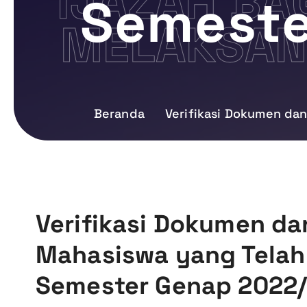
IJAZAH BA
Semeste
MELAKSAN
Beranda
Verifikasi Dokumen da
Verifikasi Dokumen dan
Mahasiswa yang Telah
Semester Genap 2022