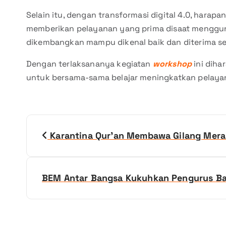
Selain itu, dengan transformasi digital 4.0, harap
memberikan pelayanan yang prima disaat mengguna
dikembangkan mampu dikenal baik dan diterima se
Dengan terlaksananya kegiatan
workshop
ini diha
untuk bersama-sama belajar meningkatkan pelaya
N
Karantina Qur’an Membawa Gilang Mera
a
v
BEM Antar Bangsa Kukuhkan Pengurus Ba
i