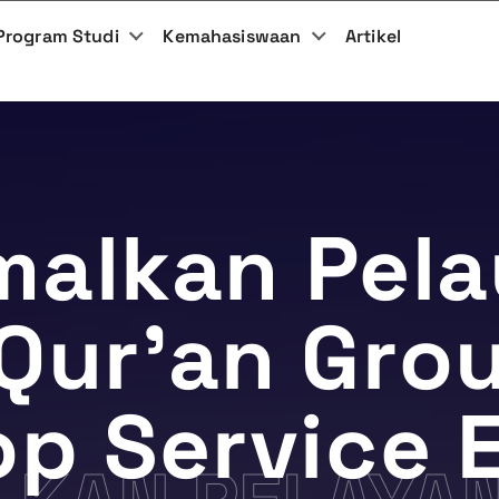
Program Studi
Kemahasiswaan
Artikel
malkan Pela
Qur’an Gro
p Service E