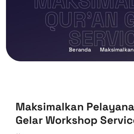
MAKSIMAL
QUR’AN 
SERVI
Beranda
Maksimalkan 
Maksimalkan Pelayanan
Gelar Workshop Service