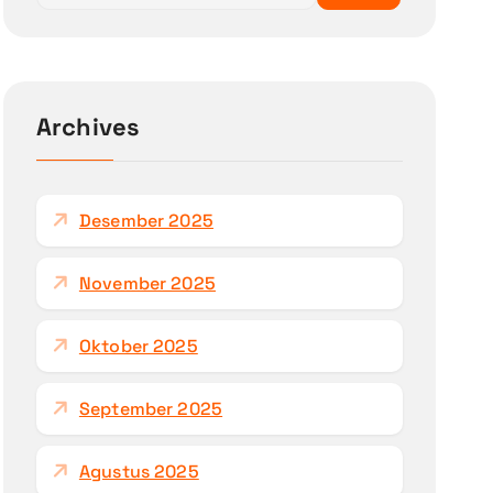
r
i
u
n
Archives
t
u
k
Desember 2025
:
November 2025
Oktober 2025
September 2025
Agustus 2025