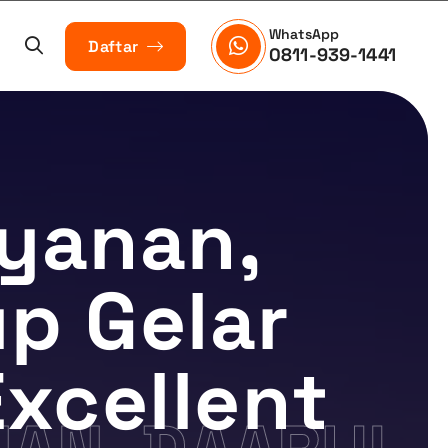
WhatsApp
Daftar
0811-939-1441
yanan,
up Gelar
xcellent