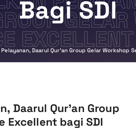
KAN PELAYAN
Bagi SDI
GROUP GELAR
CE EXCELLENT 
Pelayanan, Daarul Qur’an Group Gelar Workshop Se
, Daarul Qur’an Group
 Excellent bagi SDI