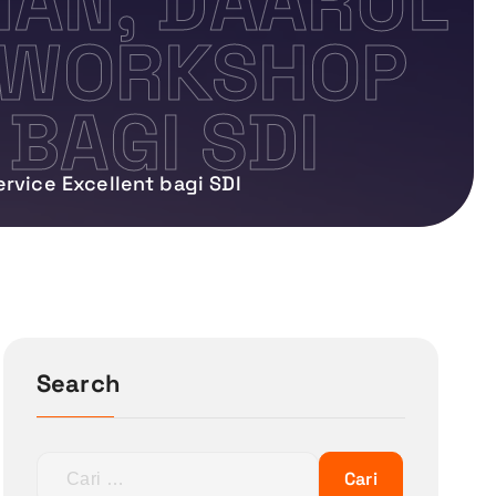
AN, DAARUL
 WORKSHOP
BAGI SDI
rvice Excellent bagi SDI
Search
C
a