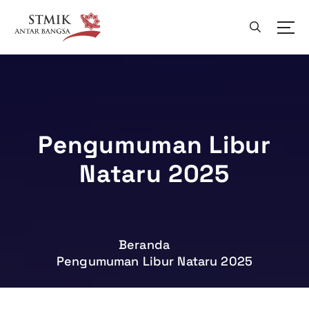
L
e
w
a
t
i
k
e
k
Pengumuman Libur
o
Nataru 2025
n
t
e
n
Beranda
Pengumuman Libur Nataru 2025