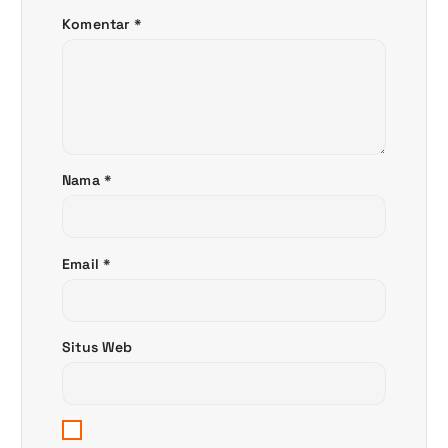
o
Komentar
*
s
Nama
*
Email
*
Situs Web