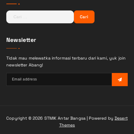
C
a
r
i
Newsletter
u
n
t
Tidak mau melewatka informasi terbaru dari kami, yuk join
u
newsletter Abang!
k
:
Copyright © 2026 STMIK Antar Bangsa | Powered by
Desert
Themes