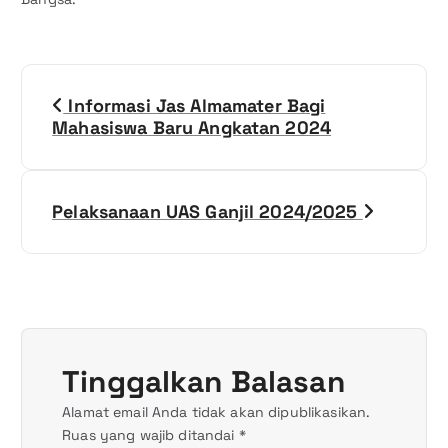
N
Informasi Jas Almamater Bagi
a
Mahasiswa Baru Angkatan 2024
v
i
Pelaksanaan UAS Ganjil 2024/2025
g
a
s
Tinggalkan Balasan
i
Alamat email Anda tidak akan dipublikasikan.
p
Ruas yang wajib ditandai
*