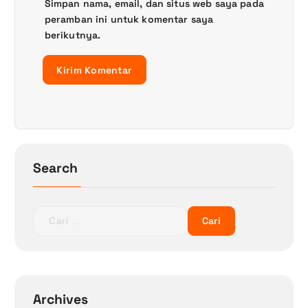
Simpan nama, email, dan situs web saya pada
peramban ini untuk komentar saya
berikutnya.
Search
C
a
r
i
u
n
Archives
t