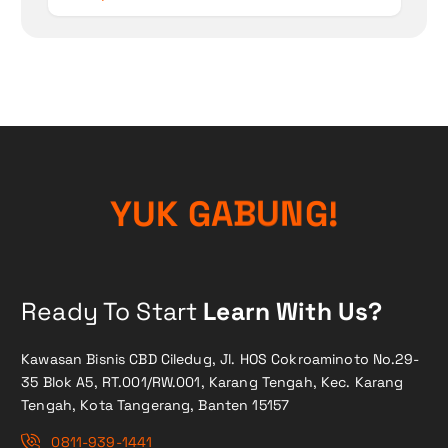
Y
U
K
G
A
B
U
!
N
G
Ready To Start
Learn With Us?
Kawasan Bisnis CBD Ciledug, Jl. HOS Cokroaminoto No.29-
35 Blok A5, RT.001/RW.001, Karang Tengah, Kec. Karang
Tengah, Kota Tangerang, Banten 15157
0811-939-1441