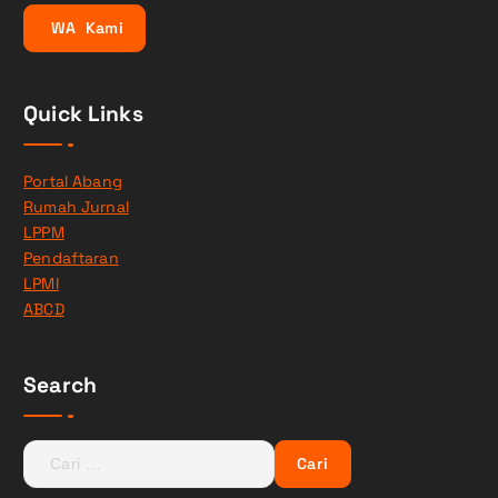
W
A
K
a
m
i
Quick Links
Portal Abang
Rumah Jurnal
LPPM
Pendaftaran
LPMI
ABCD
Search
C
a