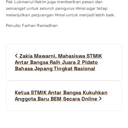
Pak Lukmanul Hakim juga memberikan pesan dan
semangat untuk seluruh pengurus Himsi agar tetap
melanjutkan perjuangan Himsi untuk menjadi lebih baik.
Penulis: Farhan Ramadhan
N
Zakia Mawarni, Mahasiswa STMIK
a
Antar Bangsa Raih Juara 2 Pidato
Bahasa Jepang Tingkat Nasional
v
i
Ketua STMIK Antar Bangsa Kukuhkan
g
Anggota Baru BEM Secara Online
a
s