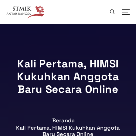
L
e
w
a
t
i
k
e
k
Kali Pertama, HIMSI
o
Kukuhkan Anggota
n
t
Baru Secara Online
e
n
Beranda
Kali Pertama, HIMSI Kukuhkan Anggota
Baru Secara Online