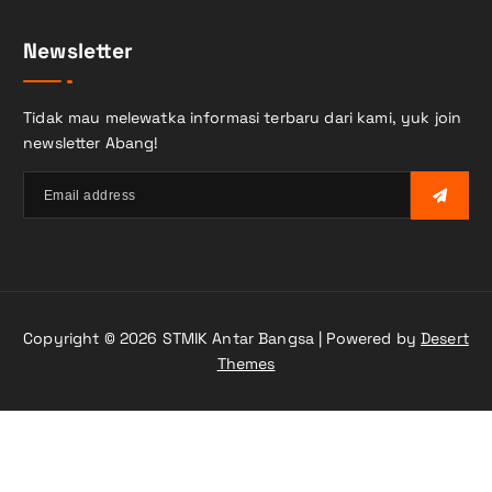
r
i
Newsletter
u
n
t
Tidak mau melewatka informasi terbaru dari kami, yuk join
u
newsletter Abang!
k
:
Copyright © 2026 STMIK Antar Bangsa | Powered by
Desert
Themes