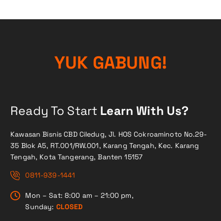
Y
U
K
G
A
B
U
N
G
!
Ready To Start
Learn With Us?
Kawasan Bisnis CBD Ciledug, Jl. HOS Cokroaminoto No.29-
35 Blok A5, RT.001/RW.001, Karang Tengah, Kec. Karang
Tengah, Kota Tangerang, Banten 15157
0811-939-1441
Mon – Sat: 8:00 am – 21:00 pm,
Sunday:
CLOSED