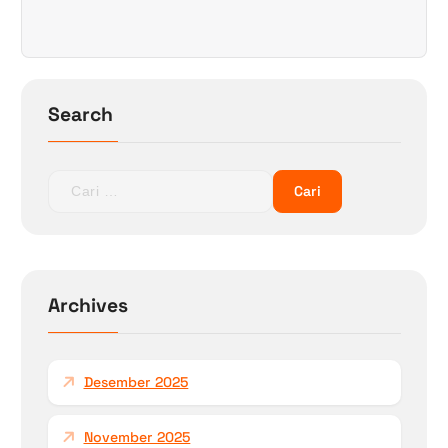
p
o
s
Search
C
a
r
i
u
n
Archives
t
u
k
Desember 2025
:
November 2025