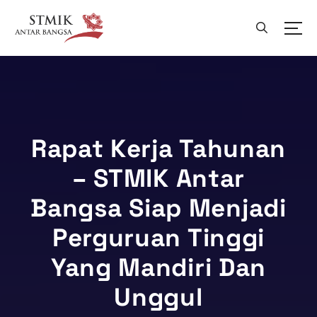
L
e
w
a
t
i
k
e
k
Rapat Kerja Tahunan
o
– STMIK Antar
n
t
Bangsa Siap Menjadi
e
n
Perguruan Tinggi
Yang Mandiri Dan
Unggul