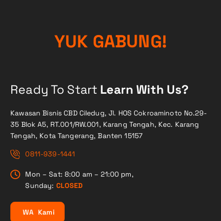
Y
U
K
G
A
B
U
N
G
!
Ready To Start
Learn With Us?
Kawasan Bisnis CBD Ciledug, Jl. HOS Cokroaminoto No.29-
35 Blok A5, RT.001/RW.001, Karang Tengah, Kec. Karang
Tengah, Kota Tangerang, Banten 15157
0811-939-1441
Mon – Sat: 8:00 am – 21:00 pm,
Sunday:
CLOSED
W
A
K
a
m
i