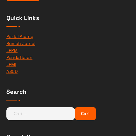
Quick Links
Portal Abang
Rumah Jurnal
LPPM
Pendaftaran
LPMI
ABCD
Search
C
a
r
i